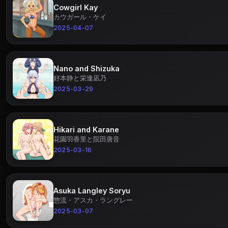
Cowgirl Kay
カウガール・ケイ
2025-04-07
Nano and Shizuka
好本静と栄逢凪乃
2025-03-29
Hikari and Karane
花園羽香里と院田唐音
2025-03-16
Asuka Langley Soryu
惣流・アスカ・ラングレー
2025-03-07